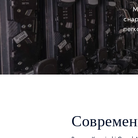
М
снар
легк
Современ