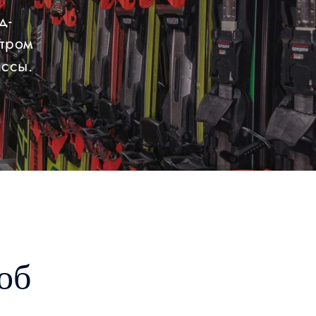
д-
утром
ассы.
об