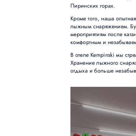
Пиринских горах.
Кроме того, наша опытна
лыжным снаряжением. Буд
мероприятиям после ката
комфортным и незабывае
В отеле Kempinski мы стр
Хранение лыжного снаряж
отдыха и больше незабыв