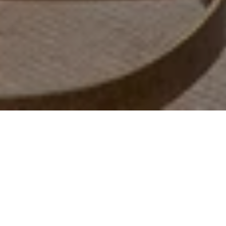
Описание люксы
Вам может не захотеться покинуть свой люкс — уютное
гнездышко, где царят комфорт, роскошь и элегантность.
Однако вид из окна может заставить вас передумать.
Выйдите на улицу и погрузитесь в культурное