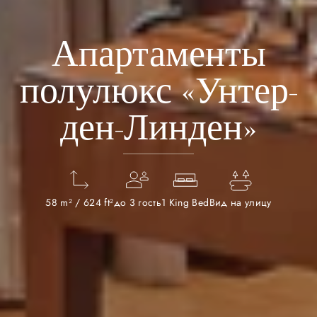
Апартаменты
полулюкс «Унтер-
ден-Линден»
58 m² / 624 ft²
до 3 гость
1 King Bed
Вид на улицу