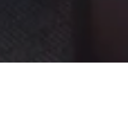
Описание люксы
Номер Отеля Adlon типа "Junior Suite Бранденбургские
ворота", располагающий просторным стильным
интерьером, станет великолепным местом Вашего
пребывания во время романтического путешествия в