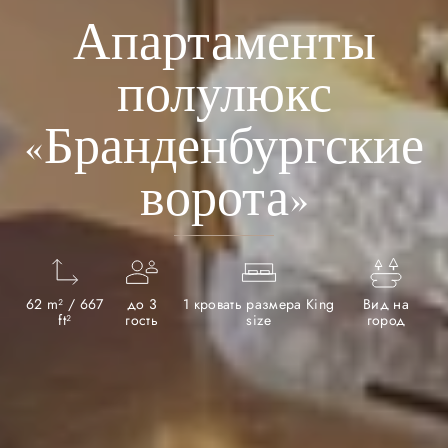
Апартаменты
полулюкс
«Бранденбургские
ворота»
62 m² / 667
до 3
1 кровать размера King
Вид на
ft²
гость
size
город