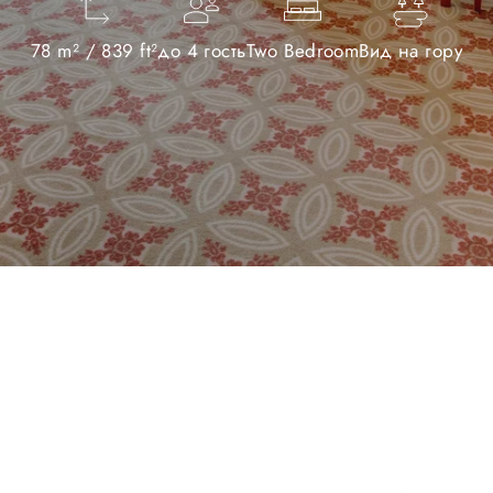
78 m² / 839 ft²
до 4 гость
Two Bedroom
Вид на гору