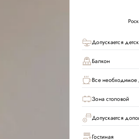
Рос
Допускается детск
Балкон
Все необходимое 
Зона столовой
Допускается допо
Гостиная