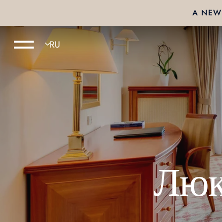
A NEW 
Люк