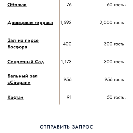
Ottoman
76
60 гость
50 
Дворцовая терраса
1,693
2,000 гость
Зал на пирсе
400
300 гость
Босфора
Секретный Сад
1,173
300 гость
Бальный зал
956
956 гость
«Ciragan»
Кафтан
91
50 гость
50 
ОТПРАВИТЬ ЗАПРОС