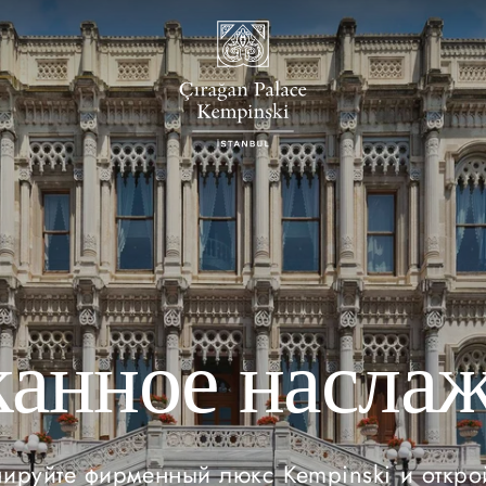
анное насла
ируйте фирменный люкс Kempinski и откро