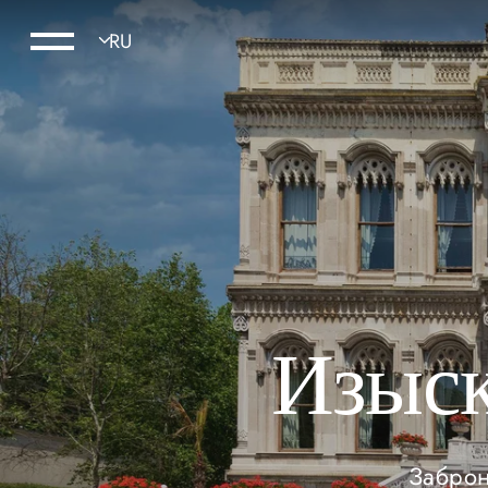
Изыск
Заброн