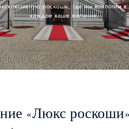
эксклюзивную роскошь, где мы воплотим в
каждое ваше желание.
ние «Люкс роскоши