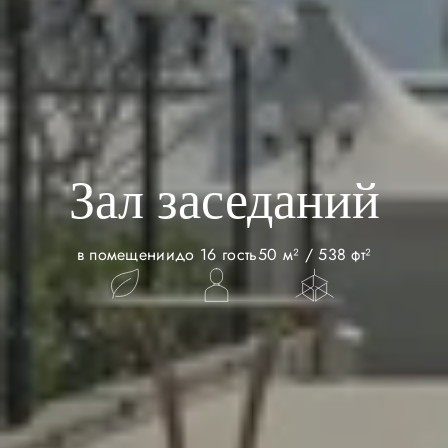
Зал заседаний
в помещении
до 16 гость
50 м² / 538 фт²