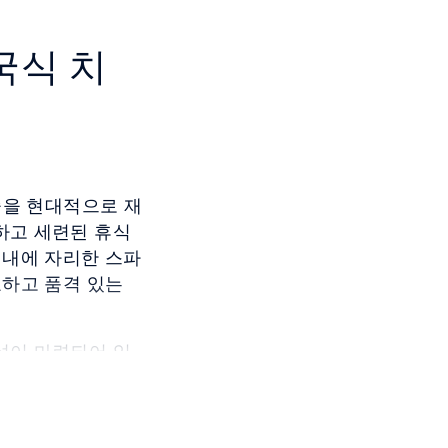
국식 치
술을 현대적으로 재
하고 세련된 휴식
 내에 자리한 스파
요하고 품격 있는
설이 마련되어 있
서 자연스럽게 휴식
질을 더한 시그니
경험을 제공합니다.