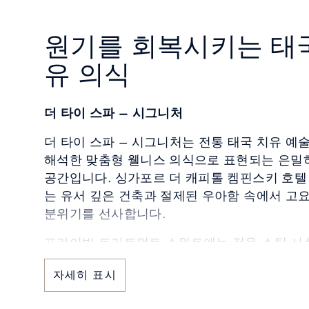
원기를 회복시키는 태
유 의식
더 타이 스파 – 시그니처
더 타이 스파 – 시그니처는 전통 태국 치유 예
해석한 맞춤형 웰니스 의식으로 표현되는 은밀
공간입니다. 싱가포르 더 캐피톨 켐핀스키 호텔
는 유서 깊은 건축과 절제된 우아함 속에서 고
분위기를 선사합니다.
프라이빗 트리트먼트 스위트에는 전용 스팀 시
어, 투숙객은 배려 깊은 독점성과 편안함 속에
자세히 표시
으로 전환할 수 있습니다. 따뜻한 태국 허브 찜
처 의식은 감각적 풍요로움을 더해 깊은 치유 