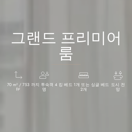
그랜드 프리미어
룸
70 m² / 753
까지 투숙객 4
킹 베드 1개 또는 싱글 베드
도시 전
ft²
명
2개
망