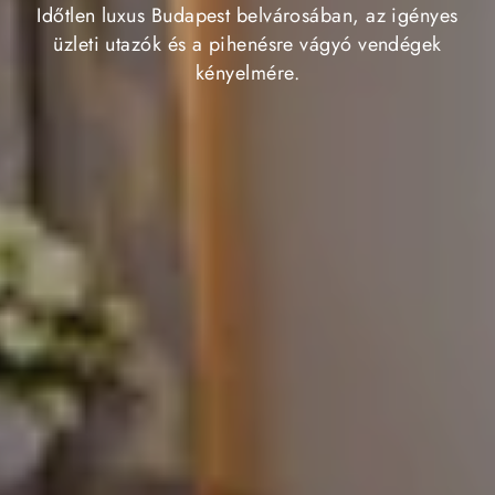
Időtlen luxus Budapest belvárosában, az igényes
üzleti utazók és a pihenésre vágyó vendégek
kényelmére.