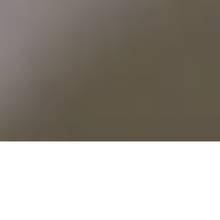
Szobák
Lakosztályok