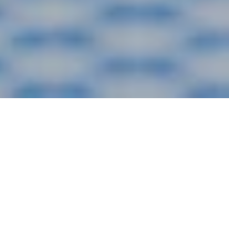
Ismerkedjen a spiritek és koktélok
lenyűgözően színes világával 2026-ban is!
Február 14.
Valentin-nap