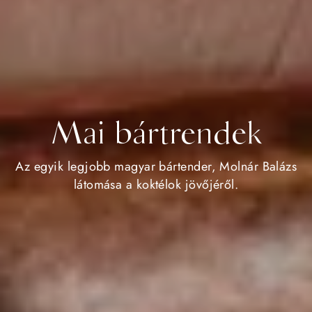
Mai bártrendek
Az egyik legjobb magyar bártender, Molnár Balázs
látomása a koktélok jövőjéről.