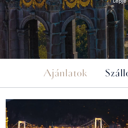
Lepje
Ajánlatok
Száll