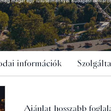
 meg magát egy luxusélménnyel Budapest belváro
odai információk
Szolgált
Ajánlat hosszabb foglal