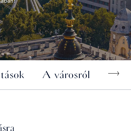
sában!
atások
A városról
ásra