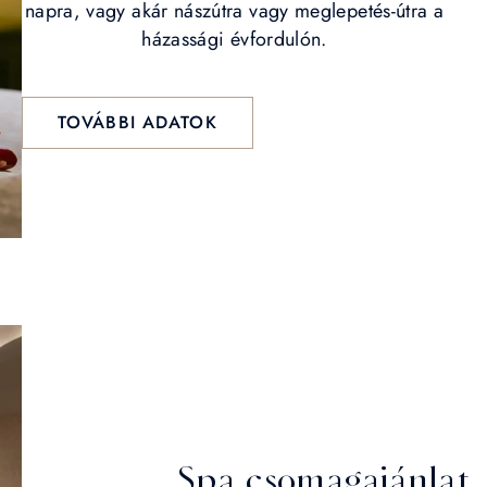
napra, vagy akár nászútra vagy meglepetés-útra a
házassági évfordulón.
TOVÁBBI ADATOK
Spa csomagajánlat