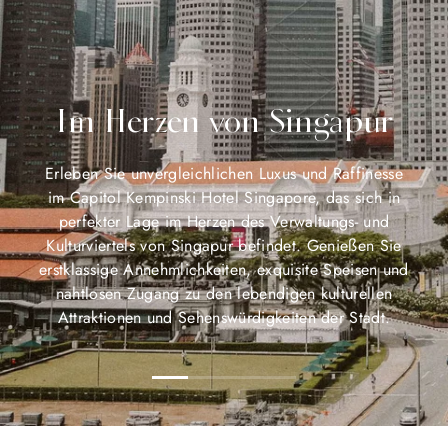
Im Herzen von Singapur
Erleben Sie unvergleichlichen Luxus und Raffinesse
im Capitol Kempinski Hotel Singapore, das sich in
perfekter Lage im Herzen des Verwaltungs- und
Kulturviertels von Singapur befindet. Genießen Sie
erstklassige Annehmlichkeiten, exquisite Speisen und
nahtlosen Zugang zu den lebendigen kulturellen
Attraktionen und Sehenswürdigkeiten der Stadt.