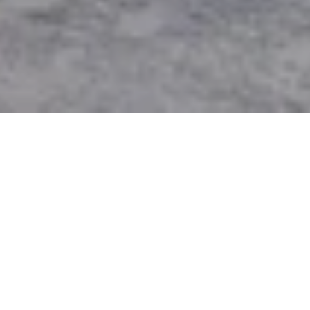
Tagungsräume
Atelier
Reading R
Lassen Sie sich von der harmonischen Mischung aus
Funktionalität und Komfort im Boardroom begeistern.
Diese schafft eine Umgebung, die Innovation fördert und
Ihren Erfolg bei Ihren Führungsaufgaben vorantreibt.
Hier finden Sie einen Raum, der mit viel Liebe zum
Detail und durchdachtem Design ausgestattet ist. Damit
schaffen wir eine Umgebung, in der produktive Dialoge