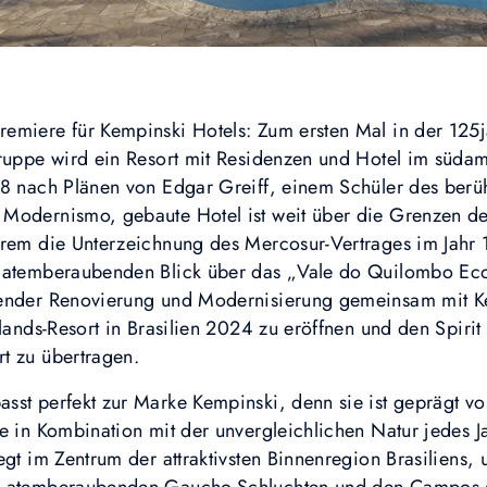
emiere für Kempinski Hotels: Zum ersten Mal in der 125
gruppe wird ein Resort mit Residenzen und Hotel im südam
78 nach Plänen von Edgar Greiff, einem Schüler des berü
 Modernismo, gebaute Hotel ist weit über die Grenzen d
erem die Unterzeichnung des Mercosur-Vertrages im Jahr 1
m atemberaubenden Blick über das „Vale do Quilombo Ec
sender Renovierung und Modernisierung gemeinsam mit Ke
nlands-Resort in Brasilien 2024 zu eröffnen und den Spirit
t zu übertragen.
sst perfekt zur Marke Kempinski, denn sie ist geprägt vo
e in Kombination mit der unvergleichlichen Natur jedes J
egt im Zentrum der attraktivsten Binnenregion Brasiliens