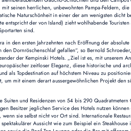
en atemberaubenden Gaucho-Schluchten und den Campos 
mit seinen herrlichen, unbewohnten Pampa-Feldern, die 
tische Naturschönheit in einer der am wenigsten dicht b
e entspricht der von Island) zieht wohlhabende Touristen
portarten sind.
in den ersten Jahrzehnten nach Eröffnung der absolute Pl
in den Dornröschenschlaf gefallen“, so Bernold Schroeder
zender der Kempinski Hotels. „Ziel ist es, mit unserem An
europäischer zeitloser Eleganz, diese historische und arc
d als Topdestination auf höchstem Niveau zu positionier
, um mit einem derart aussergewöhnlichen Projekt den s
e Suiten und Residenzen von 54 bis 290 Quadratmetern 
tigen Besitzer jeglichen Service des Hotels nutzen könne
 wenn sie selbst nicht vor Ort sind. Internationale Restaur
 spektakulärer Aussicht wie zum Beispiel ein Steakhouse