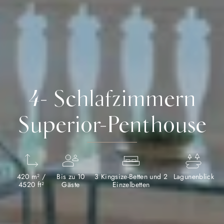
4- Schlafzimmern
Superior-Penthouse
420 m² /
Bis zu 10
3 Kingsize-Betten und 2
Lagunenblick
4520 ft²
Gäste
Einzelbetten