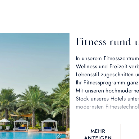
Fitness rund 
In unserem Fitnesszentrum
Wellness und Freizeit ver
Lebensstil zugeschnitten 
Ihr Fitnessprogramm ganz
Mit unseren hochmoderne
Stock unseres Hotels unte
modernsten Fitnesstechno
Gönnen Sie sich nach ein
MEHR
Moment der Ruhe und lass
ANZEIGEN