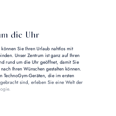
um die Uhr
 können Sie Ihren Urlaub nahtlos mit
binden. Unser Zentrum ist ganz auf Ihren
und rund um die Uhr geöffnet, damit Sie
 nach Ihren Wünschen gestalten können.
n TechnoGym-Geräten, die im ersten
rgebracht sind, erleben Sie eine Welt der
logie.
em intensiven Workout einen kurzen
en Sie sich von einem erfrischenden Bad