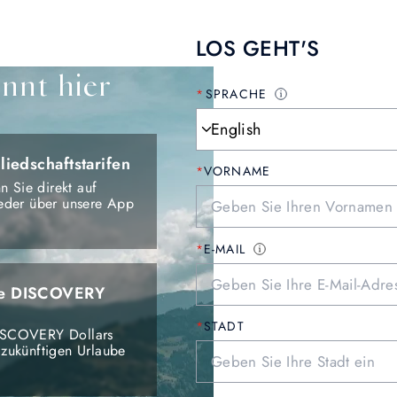
LOS GEHT'S
innt hier
SPRACHE
liedschaftstarifen
VORNAME
n Sie direkt auf
eder über unsere App
E-MAIL
Sie DISCOVERY
STADT
DISCOVERY Dollars
e zukünftigen Urlaube