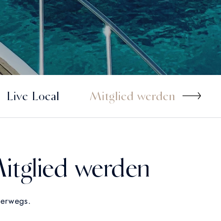
Live Local
Mitglied werden
Pr
glied werden
terwegs.