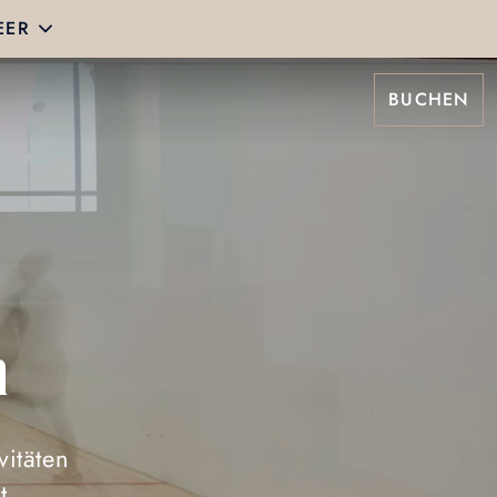
EER
BUCHEN
h
itäten
t.