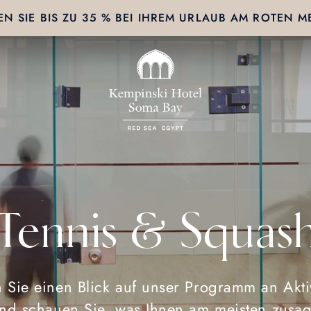
EN SIE BIS ZU 35 % BEI IHREM URLAUB AM ROTEN M
Tennis & Squas
 Sie einen Blick auf unser Programm an Aktiv
nd schauen Sie, was Ihnen am meisten zusag