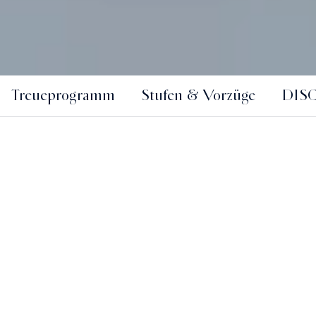
Treueprogramm
Stufen & Vorzüge
DISC
Jetzt KEMPINSKI
DISCOVERY Mitglied
werden
Entdecken Sie eine Welt mit noch mehr Prämien, zu
Hause oder unterwegs.