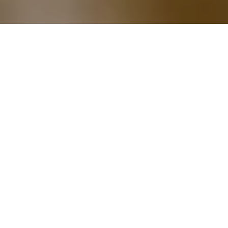
Der Zitronengarten
Sacrament Ballsa
Betreten Sie die außergewöhnliche Welt des Sacrament
Ballroom, in der Romantik und Eleganz in perfekter
Harmonie vereinen.
Mit einer Fläche von 867 Quadratmetern, 7,9 Meter
hohen Decken und einer Länge von 34 Metern bietet
dieser atemberaubende Veranstaltungsort die perfekte
Kulisse für ein unvergessliches Hochzeitserlebnis.
Der Sacrament Ballroom ist mehr als nur ein Raum: Er ist
ein Ort der Liebe, der Eleganz und Schönheit ausstrahlt
und mit modernster audiovisueller Technologie
ausgestattet ist, die jeden Moment perfektioniert.