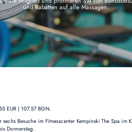
n Sie Mitglied und profitieren Sie von Bonusbe
und Rabatten auf alle Massagen.
: 55 EUR | 107.57 BGN.
 für sechs Besuche im Fitnesscenter Kempinski The Spa im
bis Donnerstag.