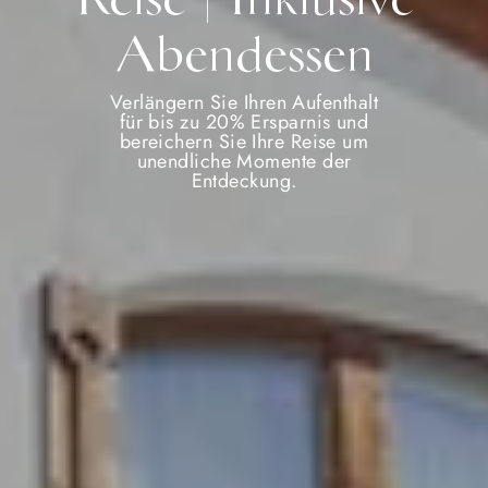
Abendessen
Verlängern Sie Ihren Aufenthalt
für bis zu 20% Ersparnis und
bereichern Sie Ihre Reise um
unendliche Momente der
Entdeckung.