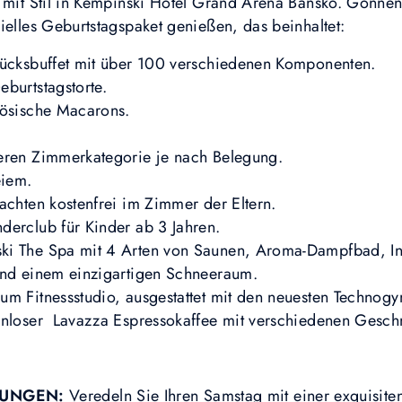
g mit Stil in Kempinski Hotel Grand Arena Bansko. Gönnen
ielles Geburtstagspaket genießen, das beinhaltet:
tücksbuffet mit über 100 verschiedenen Komponenten.
burtstagstorte.
zösische Macarons.
eren Zimmerkategorie je nach Belegung.
eiem.
achten kostenfrei im Zimmer der Eltern.
derclub für Kinder ab 3 Jahren.
ki The Spa mit 4 Arten von Saunen, Aroma-Dampfbad, I
und einem einzigartigen Schneeraum.
m Fitnessstudio, ausgestattet mit den neuesten Technog
tenloser Lavazza Espressokaffee mit verschiedenen Gesc
UNGEN:
Veredeln Sie Ihren Samstag mit einer exquisite