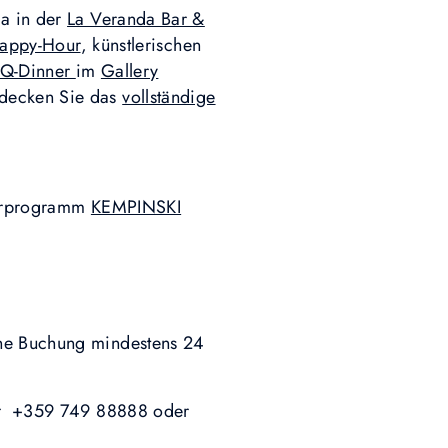
ia in der
La Veranda Bar &
Happy-Hour
, künstlerischen
BQ-Dinner
im
Gallery
tdecken Sie das
vollständige
uerprogramm
KEMPINSKI
ine Buchung mindestens 24
nter +359 749 88888 oder