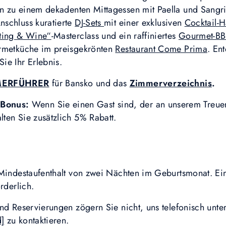
n zu einem dekadenten Mittagessen mit Paella und Sangr
schluss kuratierte
DJ-Sets
mit einer exklusiven
Cocktail-
ting & Wine“
-Masterclass und ein raffiniertes
Gourmet-B
urmetküche im preisgekrönten
Restaurant Come Prima
. En
ie Ihr Erlebnis.
ERFÜHRER
für Bansko und das
Zimmerverzeichnis
.
Bonus:
Wenn Sie einen Gast sind, der an unserem Tre
lten Sie zusätzlich 5% Rabatt.
 Mindestaufenthalt von zwei Nächten im Geburtsmonat. E
rderlich.
und Reservierungen zögern Sie nicht, uns telefonisch u
d]
zu kontaktieren.