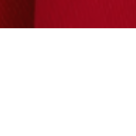
Lady & Gentleman in
Red
Seit mehr als einem Jahrzehnt wird jeder Gast
von unseren Lady & Gentleman in Red
begrüßt, die ihm mit aufmerksamer,
individueller und intuitiver Hilfe und
Expertise zur Seite stehen. Die in auffälligem
Rot gekleidete GastgeberInnen verfü0gen
über ein unübertroffenes Wissen über das