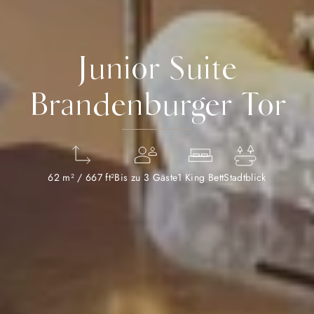
Junior Suite
Brandenburger Tor
62 m² / 667 ft²
Bis zu 3 Gäste
1 King Bett
Stadtblick