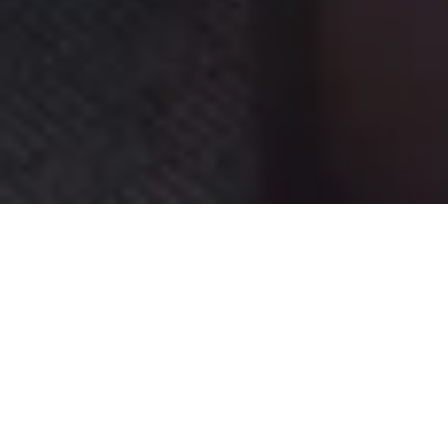
Suitenbeschreibung
Stellen Sie sich vor, schon Ihr erster Blick am Morgen fällt
von Ihrem gemütlichen Kingsize-Bett aus auf das
Brandenburger Tor. Möglich ist das in unserer Junior Suite
Brandenburger Tor. Genießen Sie auf ca. 62 m² klassischem
Luxus diesen außergewöhnlichen Blick, den Ihnen nur das