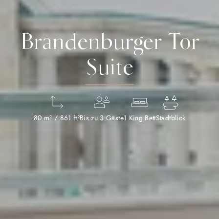
Brandenburger Tor
Suite
80 m² / 861 ft²
Bis zu 3 Gäste
1 King Bett
Stadtblick