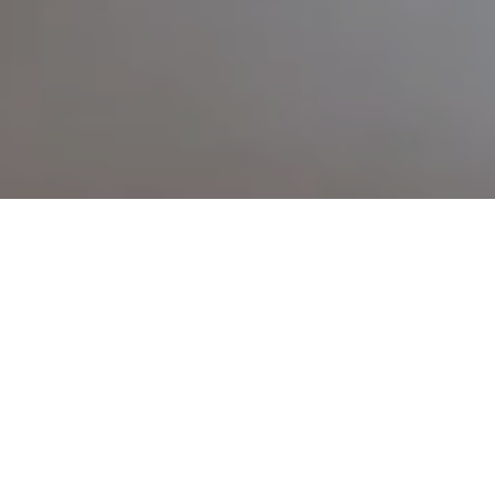
Suitenbeschreibung
Stellen Sie sich vor, Sie wachen morgens auf und genießen
als Erstes einen wunderbaren Blick auf die bekannteste
Sehenswürdigkeit Berlins – das Brandenburger Tor! Diese
Annehmlichkeit bietet Ihnen die Brandenburger Tor Suite auf
80 m² direkt am Pariser Platz. Feine Stoffe und eine
luxuriöse Ausstattung runden diese einzigartige Suite ab.