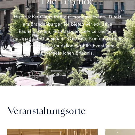
Die Legende
Historischer Glanz trifft auf moderne Events. Direkt
am Brandenburger Tor bieten wir exklusive
Räumlichkeiten, erstklassigen Service und eine
einzigartige Atmosphäre. Ob Gala, Konferenz oder
private Feier – im Adlon wird Ihr Event zum
unvergesslichen Erlebnis.
Veranstaltungsorte