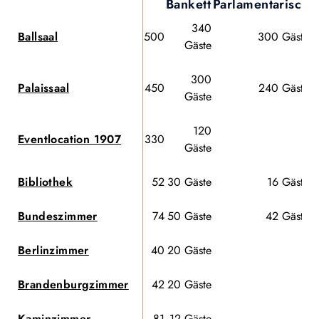
Bankett
Parlamentarisch
E
340
Ballsaal
500
300 Gäste
Gäste
300
Palaissaal
450
240 Gäste
Gäste
120
Eventlocation 1907
330
-
Gäste
Bibliothek
52
30 Gäste
16 Gäste
Bundeszimmer
74
50 Gäste
42 Gäste
Berlinzimmer
40
20 Gäste
-
Brandenburgzimmer
42
20 Gäste
-
Kaminzimmer
81
12 Gäste
-