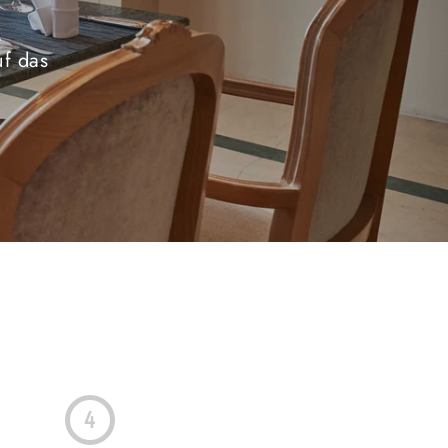
e
uf das