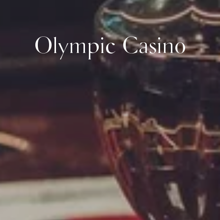
Olympic Casino