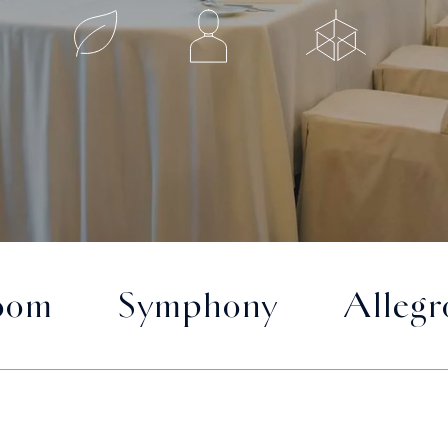
oom
Symphony
Allegr