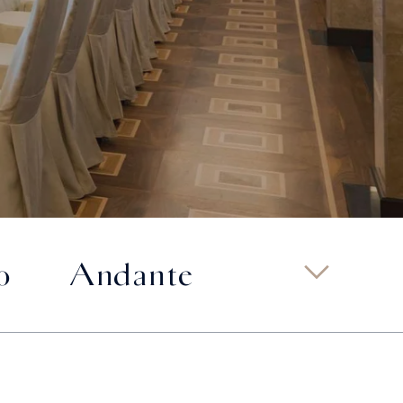
o
Andante