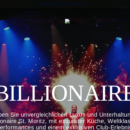
Saisonale Schließung
BILLIONAIR
ben Sie unvergleichlichen Luxus und Unterhaltu
lionaire St. Moritz, mit exquisiter Küche, Weltkla
erformances und einem exklusiven Club-Erlebni