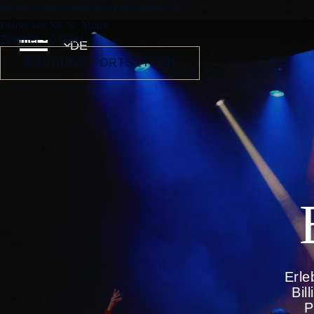
Ihr nächster Aufenthalt erwartet Sie
Entdecken Sie St. Moritz
Zimmer - 0 Gast
BUCHUNG FORTSETZEN
Erle
Bil
P