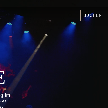
BUCHEN
E
ng im
sse-
s.