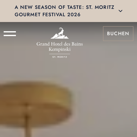
A NEW SEASON OF TASTE: ST. MORITZ
GOURMET FESTIVAL 2026
BUCHEN