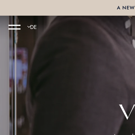
A NEW 
V