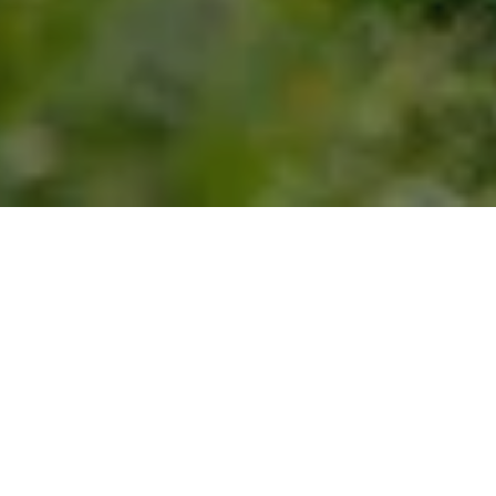
Pontresina: Die Heimat der
Alpensteinböcke
Im Herzen der Schweizer Alpen, eingebettet
in das malerische Dorf Pontresina im
Engadin, durchstreift ein bemerkenswertes
Geschöpf die zerklüfteten Berghänge: der