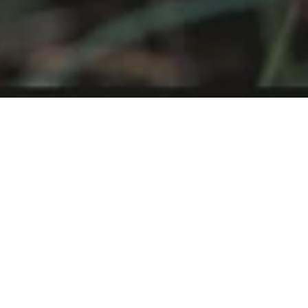
Alpine Tierwelt & unberührte
Natur entdecken
Erlebt die unberührte Wildnis des Schweizer
Nationalparks, dem ältesten Nationalpark der
Alpen! Dieses geschützte Naturparadies
bietet eine beeindruckende Vielfalt an
Tieren, Pflanzen und spektakulären
Landschaften, die sich perfekt für einen