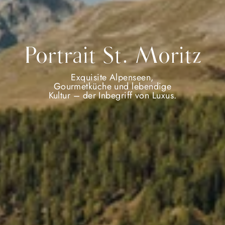
Portrait St. Moritz
Exquisite Alpenseen,
Gourmetküche und lebendige
Kultur – der Inbegriff von Luxus.