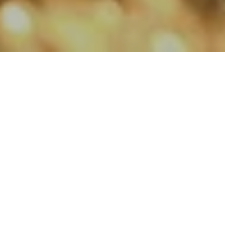
Erleben Sie ein unvergessliches
Weihnachtsgaladinner, bei dem kulinarische
Exzellenz auf festliche Eleganz trifft.
Erleben Sie ein unvergessliches
Weihnachtsgaladinner
Besuchen Sie zu Beginn Ihres Abends unsere
großzügige Salatbar. Kreieren Sie Ihr eigenes
Meisterwerk aus einer lebendigen Auswahl
gemischter Blätter und rohem Gemüse.