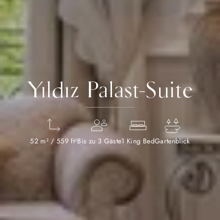
Yıldız Palast-Suite
52 m² / 559 ft²
Bis zu 3 Gäste
1 King Bed
Gartenblick