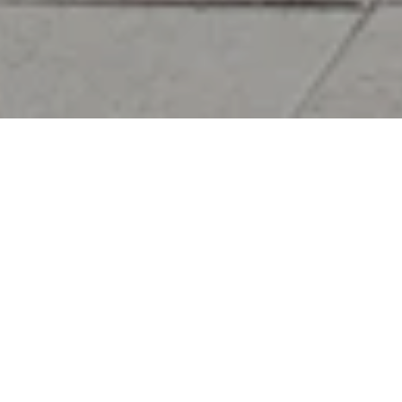
Probieren Sie die Freude am
Bosporus.
Entdecken Sie das erfrischende Eistee-Erlebnis im Berthold,
einem Pop-up-Konzept, bei dem eine exklusive Auswahl an
Eistee-Mischungen, die speziell für das Çırağan Palace
Kempinski kreiert wurden, auf einen atemberaubenden Blick
auf den Bosporus trifft. Mit seinem stilvollen Ambiente und
den gemütlichen Sitzecken lädt das Berthold Sie zwischen