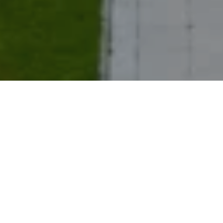
Familienurlaub
Erleben Sie einen unvergesslichen
Familienurlaub: Entspannte Tage an
traumhaften Orten, Erlebnisse für jedes Alter
und die besondere Verbundenheit, die nur
Reisen schenken kann.