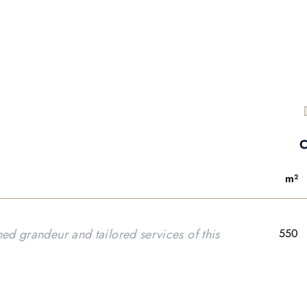
C
m²
ed grandeur and tailored services of this
550