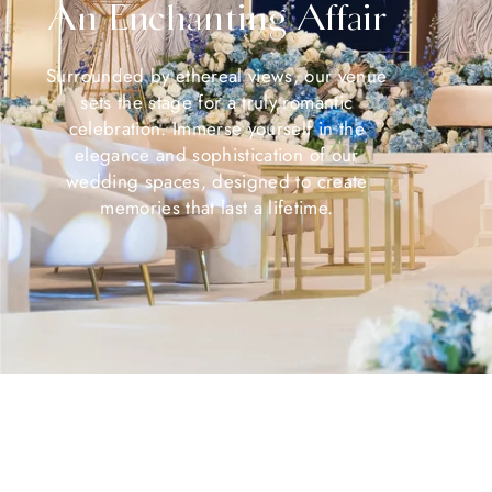
An Enchanting Affair
Surrounded by ethereal views, our venue
sets the stage for a truly romantic
celebration. Immerse yourself in the
elegance and sophistication of our
wedding spaces, designed to create
memories that last a lifetime.