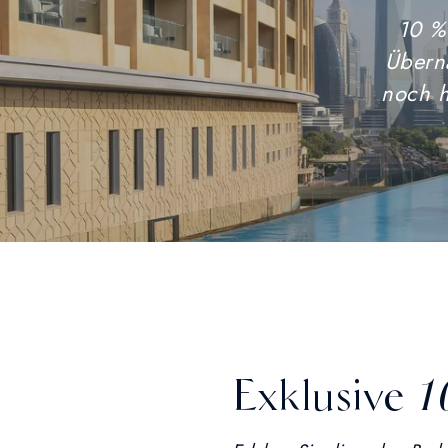
10 %
Übern
noch h
Exklusive 