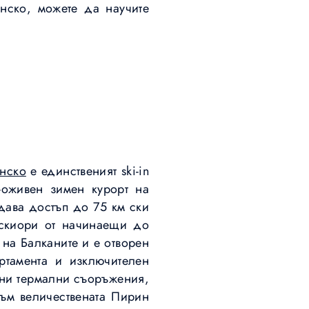
нско, можете да научите
анско
е единственият ski-in
-оживен зимен курорт на
 дава достъп до 75 км ски
скиори от начинаещи до
 на Балканите и е отворен
ртамента и изключителен
лни термални съоръжения,
ъм величествената Пирин