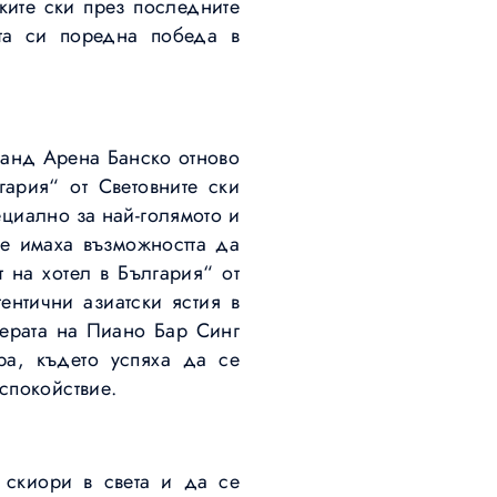
ките ски през последните
та си поредна победа в
Гранд Арена Банско отново
гария“ от Световните ски
циално за най-голямото и
те имаха възможността да
 на хотел в България“ от
ентични азиатски ястия в
ферата на Пиано Бар Синг
pa, където успяха да се
спокойствие.
 скиори в света и да се