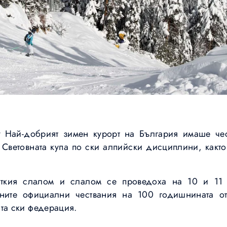
:
Най-добрият зимен курорт на България имаше че
а Световната купа по ски алпийски дисциплини, както
сткия слалом и слалом се проведоха на 10 и 11
ите официални чествания на 100 годишнината от
та ски федерация.