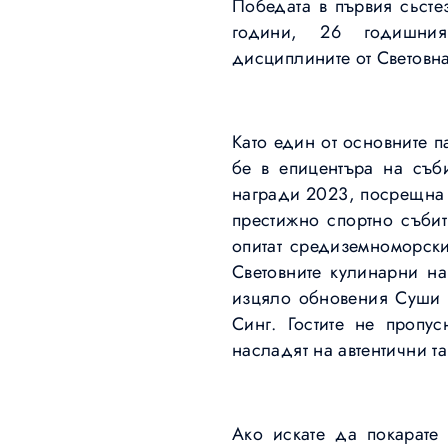
Победата в първия сьсте
години, 26 годишния ш
дисциплините от Световна
Като един от основните п
бе в епицентъра на съби
награди 2023, посрещна 
престижно спортно събит
опитат средиземноморски
Световните кулинарни на
изцяло обновения Суши Б
Синг. Гостите не пропу
насладят на автентични т
Ако искате да покарате