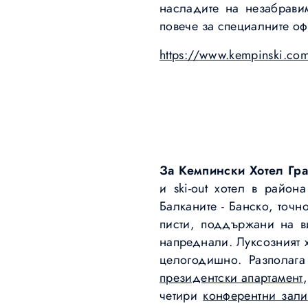
насладите на незабрави
повече за специалните офе
https://www.kempinski.co
За Кемпински Хотел Гр
и ski-out хотел в райо
Балканите - Банско, точн
писти, поддържани на 
напреднали. Луксозният х
целогодишно. Разполаг
президентски апартамент
четири
конферентни зали