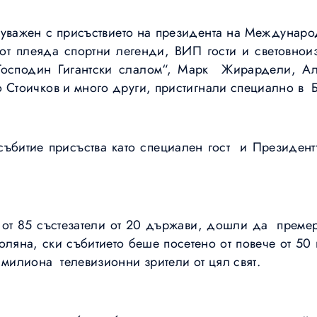
 уважен с присъствието на президента на Международ
от плеяда спортни легенди, ВИП гости и световноиз
„Господин Гигантски слалом“, Марк Жирардели, Ал
 Стоичков и много други, пристигнали специално в 
събитие присъства като специален гост и Президент
от 85 състезатели от 20 държави, дошли да премеря
ляна, ски събитието беше посетено от повече от 50 
 милиона телевизионни зрители от цял свят.