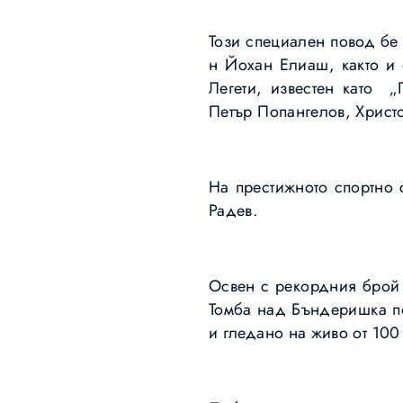
Този специален повод бе
н Йохан Елиаш, както и 
Легети, известен като 
Петър Попангелов, Христо
На престижното спортно 
Радев.
Освен с рекордния брой 
Томба над Бъндеришка по
и гледано на живо от 100