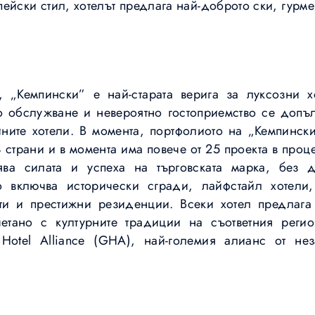
ейски стил, хотелът предлага най-доброто ски, гурме
 „Кемпински” е най-старата верига за луксозни х
о обслужване и невероятно гостоприемство се допъл
ните хотели. В момента, портфолиото на „Кемпинск
 страни и в момента има повече от 25 проекта в проц
зява силата и успеха на търговската марка, без 
о включва исторически сгради, лайфстайл хотели
ти и престижни резиденции. Всеки хотел предлага к
четано с културните традиции на съответния реги
 Hotel Alliance (GHA), най-големия алианс от нез