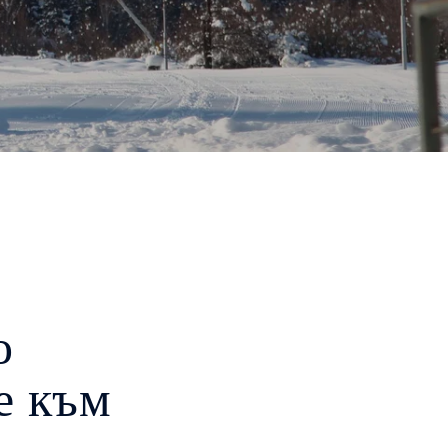
о
е към