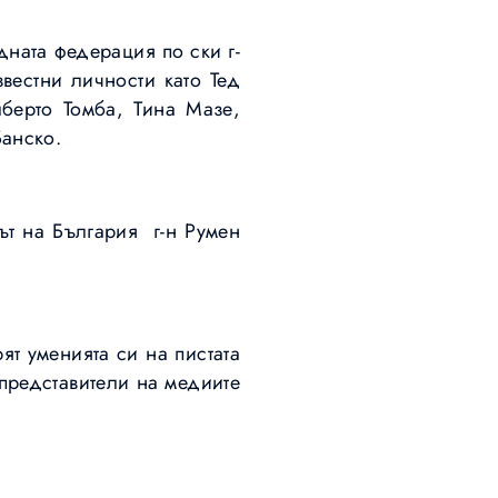
ната федерация по ски г-
вестни личности като Тед
берто Томба, Тина Мазе,
Банско.
ът на България г-н Румен
т уменията си на пистата
представители на медиите