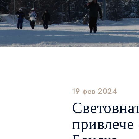
19 фев 2024
Световнат
привлече