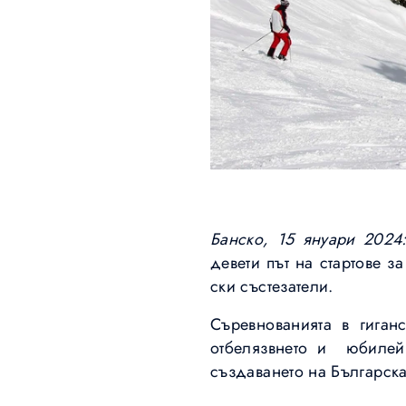
Банско, 15 януари 2024
девети път на стартове з
ски състезатели.
Съревнованията в гиган
отбелязвнето и юбилейн
създаването на Българска