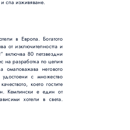
 и спа изживяване.
отели в Европа. Богатото
ва от изключителността и
и” включва 80 петзвездни
ес на разработка по целия
да омаловажава неговото
, удостоени с множество
ачеството, което гостите
он. Кемпински е един от
ависими хотели в света.