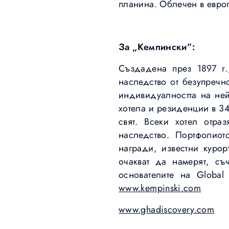
планина. Облечен в европ
За „Кемпински”:
Създадена през 1897 г.,
наследство от безупречн
индивидуалността на ней
хотела и резиденции в 34
свят. Всеки хотел отра
наследство. Портфолиот
награди, известни курор
очакват да намерят, съ
основателите на Global
www.kempinski.com
www.ghadiscovery.com