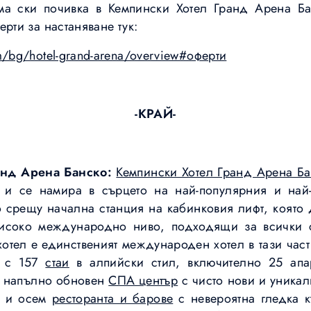
ма ски почивка в Кемпински Хотел Гранд Арена Ба
рти за настаняване тук:
m/bg/hotel-grand-arena/overview#оферти
-КРАЙ-
анд Арена Банско:
Кемпински Хотел Гранд Арена Б
на и се намира в сърцето на най-популярния и най
о срещу начална станция на кабинковия лифт, която
високо международно ниво, подходящи за всички 
отел е единственият международен хотел в тази част
а с 157
стаи
в алпийски стил, включително 25 апа
, напълно обновен
СПА център
с чисто нови и уника
и осем
ресторанта и барове
с невероятна гледка к