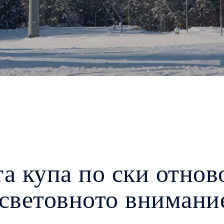
а купа по ски отнов
 световното внимани