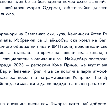
зателен ден бе за безспорния номер едно в алпийс
вейцарец Марко Одермат, отбелязвайки девета
та купа.
артньори на Световната ски. купа, Кемпински Хотел 
тията. Избраният за „Най-добър ски хотел на Бъл
много официални лица и ВИП гости, пристигнали спе
ие за годината. По време на престоя им в хотела, 
 специалитети в отличения за „Най-добър ресторант
гради 2023 – ресторант Коме Прима, да вкусят авт
ар и Тепаняки Грил и да се потопят в парти атмос
снаха да посетят и награждавания Kempinski The S
айландски масажи и да се отдадат на пълен релакс и 
 на снежните писти под Тодорка както най-добрите