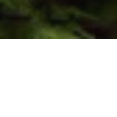
22 май 2023
Кемпински Хотел
Гранд Арена Банско
получи за трети
пореден път