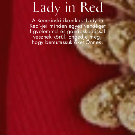
Lady in Red
A Kempinski ikonikus ‘Lady in
Red’-jei minden egyes vendéget
figyelemmel és gondoskodással
vesznek körül. Engedje meg,
hogy bemutassuk őket Önnek.